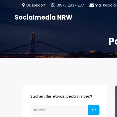
Düsseldorf
01575 2937 237
mail@socia
Socialmedia NRW
P
Suchen Sie etwas bestimmtes?