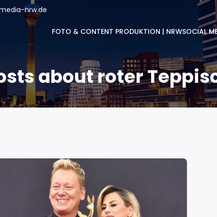
lmedia-nrw.de
FOTO & CONTENT PRODUKTION | NRW
SOCIAL ME
osts about roter Teppis