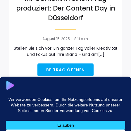
produziert: Der Content Day in
Düsseldorf
|
August 15, 2025
8:11 a.m.
Stellen Sie sich vor: Ein ganzer Tag voller Kreativität
und Fokus auf Ihre Brand – und am[…]
BEITRAG ÖFFNEN
Next
1
2
© 2026 Socialmedia NRW. Created with
using
WordPress and
Kubio